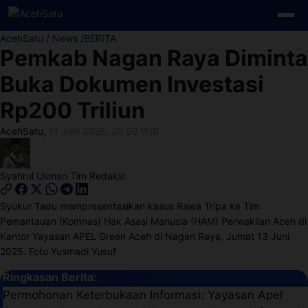
Skip to content
AcehSatu
/
News
/
BERITA
Pemkab Nagan Raya Diminta
Buka Dokumen Investasi
Rp200 Triliun
AcehSatu
,
11 Juni 2026, 20:08 WIB
Syahrul Usman
Tim Redaksi
Syukur Tadu mempresentasikan kasus Rawa Tripa ke Tim
Pemantauan (Komnas) Hak Asasi Manusia (HAM) Perwakilan Aceh di
Kantor Yayasan APEL Green Aceh di Nagan Raya, Jumat 13 Juni
2025. Foto Yusmadi Yusuf
Ringkasan Berita:
Permohonan Keterbukaan Informasi: Yayasan Apel