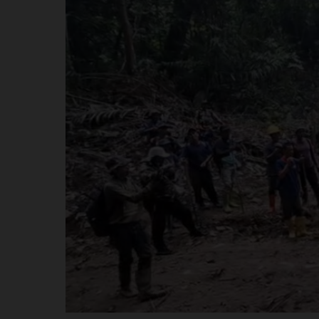
Perusahaan
Profil
Sistem Redaksi
Sistem Redaksi
Statistik
Surat Masuk
Baca Surat
Tambah Kontributor