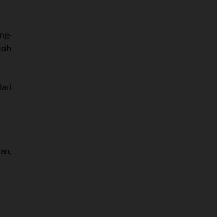
ng-
sih
ari
an,