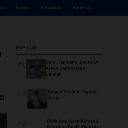
ta
Indeks
Infografis
Karikatur
POPULAR
n
Demi Tambang, Beutong
#1
Ateuh Banggalang
Dibelah
Jangan Abaikan Aspirasi
#2
Warga
Pidie Jaya Aceh Kembali
#3
Diterjang Banjir, Belasan