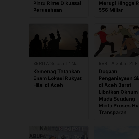
Pintu Rime Dikuasai
Merugi Hingga 
Perusahaan
556 Miliar
BERITA
|
Selasa, 17 Mar
BERITA
|
Sabtu, 21 F
Kemenag Tetapkan
Dugaan
Enam Lokasi Rukyat
Penganiayaan S
Hilal di Aceh
di Aceh Barat
Libatkan Oknum 
Muda Seudang
Minta Proses H
Transparan