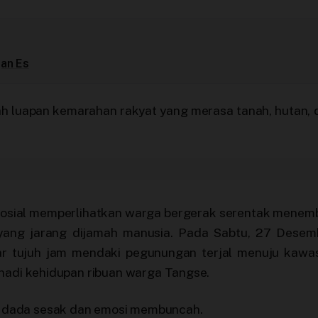
jan Es
dalah luapan kemarahan rakyat yang merasa tanah, hutan, 
 sosial memperlihatkan warga bergerak serentak menem
m yang jarang dijamah manusia. Pada Sabtu, 27 Desem
r tujuh jam mendaki pegunungan terjal menuju kawa
 nadi kehidupan ribuan warga Tangse.
 dada sesak dan emosi membuncah.