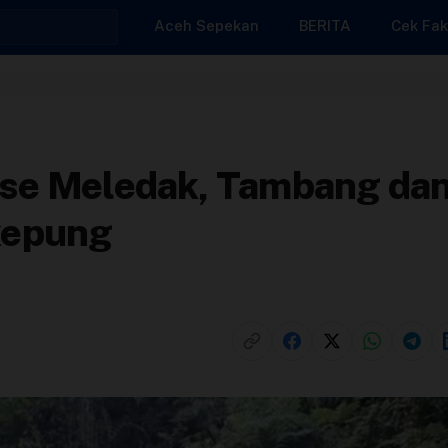
Aceh Sepekan
BERITA
Cek Fak
se Meledak, Tambang da
kepung