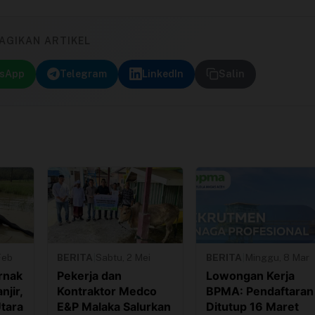
AGIKAN ARTIKEL
sApp
Telegram
LinkedIn
Salin
Feb
BERITA
|
Sabtu, 2 Mei
BERITA
|
Minggu, 8 Mar
rnak
Pekerja dan
Lowongan Kerja
njir,
Kontraktor Medco
BPMA: Pendaftaran
tara
E&P Malaka Salurkan
Ditutup 16 Maret