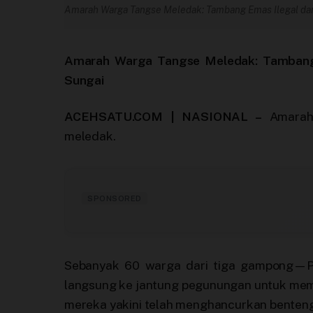
Amarah Warga Tangse Meledak: Tambang Emas Ilegal da
Terbitkan Berita
Trustworthy
Amarah Warga Tangse Meledak: Tambang
Sungai
Video
ACEHSATU.COM | NASIONAL –
Amarah 
meledak.
SPONSORED
Sebanyak 60 warga dari tiga gampong—Pu
langsung ke jantung pegunungan untuk memb
mereka yakini telah menghancurkan benteng