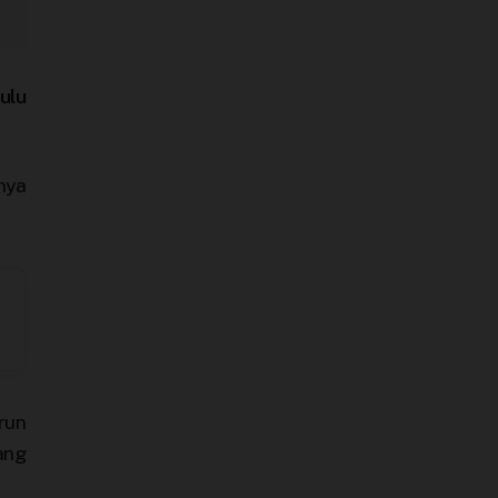
ulu
nya
run
ang