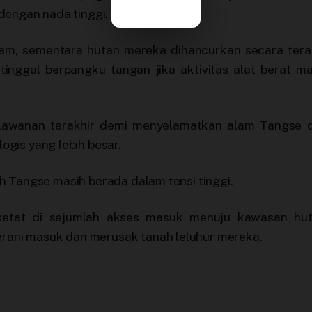
dengan nada tinggi.
diam, sementara hutan mereka dihancurkan secara tera
inggal berpangku tangan jika aktivitas alat berat ma
erlawanan terakhir demi menyelamatkan alam Tangse d
gis yang lebih besar.
yah Tangse masih berada dalam tensi tinggi.
ketat di sejumlah akses masuk menuju kawasan hut
berani masuk dan merusak tanah leluhur mereka.