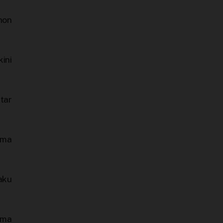
hon
ini
tar
ama
aku
ima