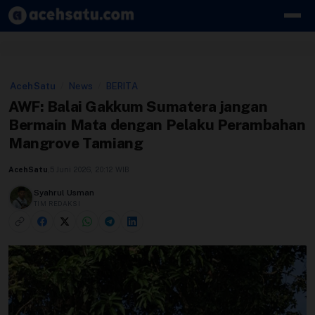
Skip to content
Edit Berita
AcehSatu
/
News
/
BERITA
Kebijakan Cookie
AWF: Balai Gakkum Sumatera jangan
Bermain Mata dengan Pelaku Perambahan
Kebijakan Cookies
Mangrove Tamiang
Kebijakan Privasi
AcehSatu
,
5 Juni 2026, 20:12 WIB
Panduan
Syahrul Usman
TIM REDAKSI
Pasang Iklan
Pedoman Media Siber
Perusahaan