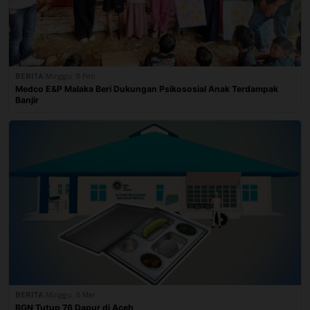
BERITA
|
Minggu, 8 Feb
Medco E&P Malaka Beri Dukungan Psikososial Anak Terdampak
Banjir
BERITA
|
Minggu, 8 Mar
BGN Tutup 76 Dapur di Aceh