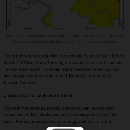
Peta titik koordinat perambahan hutan mangrove di Desa Kuala Geunting,
Kecamatan Bendahara, Kabupaten Aceh Tamiang. Dok. LembahTari
“Kami berpedapat, sejumlah perusahaan Pabrik Minyak Kelapa
Sawit (PMKS) di Aceh Tamiang masih menerima rantai pasok
Tandan Buah Sawit (TBS) dari dalam kawasan hutan lindung
dan kawasan hutan produksi di di Desa Kuala Geunting,”
tambah Yusmadi.
Ungkap aktor di balik perambahan
Yusmadi mengatakan, proses pembangunan perkebunan
kelapa sawit di dalam kawasan hutan mangrove bukan hal
biasa. Karena prosesnya harus menggunakan alat berat.