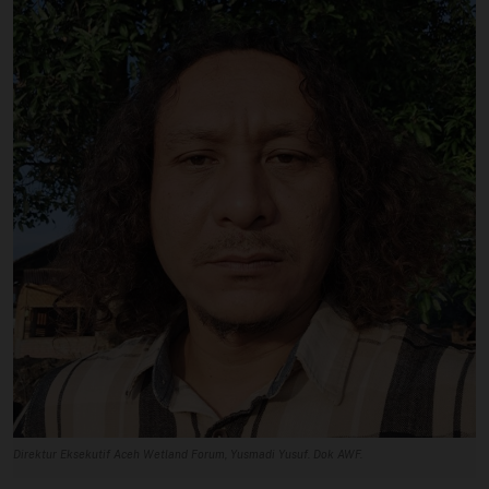
Profil
Sistem Redaksi
Sistem Redaksi
Statistik
Surat Masuk
Baca Surat
Tambah Kontributor
Terbitkan Berita
Trustworthy
Direktur Eksekutif Aceh Wetland Forum, Yusmadi Yusuf. Dok AWF.