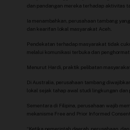
dan pandangan mereka terhadap aktivitas ta
Ia menambahkan, perusahaan tambang yang i
dan kearifan lokal masyarakat Aceh.
Pendekatan terhadap masyarakat tidak cukup
melalui komunikasi terbuka dan penghormatan 
Menurut Hardi, praktik pelibatan masyarakat 
Di Australia, perusahaan tambang diwajibka
lokal sejak tahap awal studi lingkungan dan 
Sementara di Filipina, perusahaan wajib m
mekanisme Free and Prior Informed Consent 
“Ketika pemerintah daerah, perusahaan, da