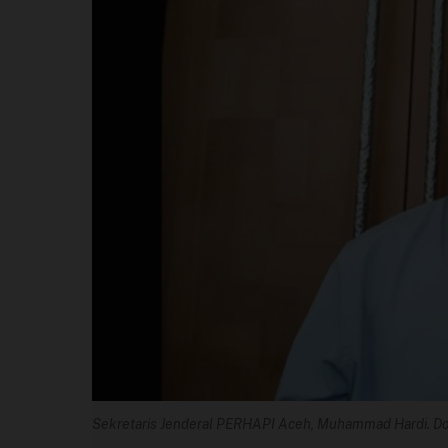
Perusahaan
Profil
Sistem Redaksi
Sistem Redaksi
Statistik
Surat Masuk
Baca Surat
Tambah Kontributor
Sekretaris Jenderal PERHAPI Aceh, Muhammad Hardi. D