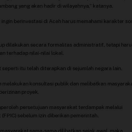
mbang yang akan hadir di wilayahnya,” katanya.
ngin berinvestasi di Aceh harus memahami karakter sos
 dilakukan secara formalitas administratif, tetapi haru
terhadap nilai-nilai lokal.
seperti itu telah diterapkan di sejumlah negara lain.
n melakukan konsultasi publik dan melibatkan masyarak
perizinan proyek.
emperoleh persetujuan masyarakat terdampak melalui
(FPIC) sebelum izin diberikan pemerintah.
n masyarakat sama-sama dilibatkan sejak awal, maka