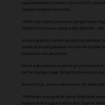
regulasi Minerba terbaru tahun 2025, selur
sangat lengkap dan ketat.
“Mulai dari aspek perizinan, pengelolaan l
memiliki ketentuan yang wajib dipatuhi,” uja
Ia menegaskan, ketika sebuah perusahaan te
melakukan pengawasan secara serius dan ko
dijalankan sesuai aturan.
Hardi juga menyoroti pentingnya momentum
pertambangan agar dimanfaatkan untuk memp
Menurutnya, proses penerbitan izin tidak bo
“Pelibatan masyarakat harus dilakukan secar
masyarakat hingga masyarakat lingkar tamb