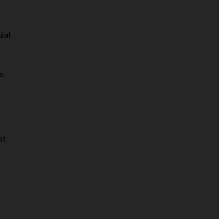
ial
s
at