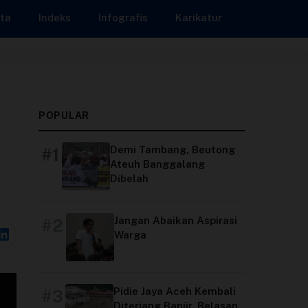
ta
Indeks
Infografis
Karikatur
POPULAR
Demi Tambang, Beutong
#1
Ateuh Banggalang
Dibelah
Jangan Abaikan Aspirasi
#2
Warga
Pidie Jaya Aceh Kembali
#3
Diterjang Banjir, Belasan