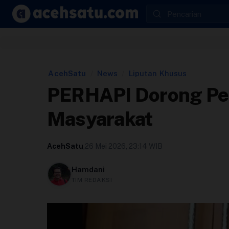
Skip to content
Edit Berita
Kebijakan Cookie
AcehSatu
/
News
/
Liputan Khusus
PERHAPI Dorong Pem
Kebijakan Cookies
Masyarakat
Kebijakan Privasi
AcehSatu
,
26 Mei 2026, 23:14 WIB
Panduan
Hamdani
TIM REDAKSI
Pasang Iklan
Pedoman Media Siber