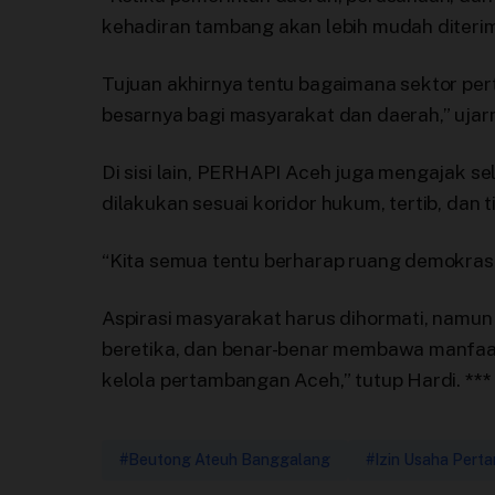
kehadiran tambang akan lebih mudah diteri
Tujuan akhirnya tentu bagaimana sektor pe
besarnya bagi masyarakat dan daerah,” ujar
Di sisi lain, PERHAPI Aceh juga mengajak s
dilakukan sesuai koridor hukum, tertib, dan t
“Kita semua tentu berharap ruang demokrasi
Aspirasi masyarakat harus dihormati, namun
beretika, dan benar-benar membawa manfaat
kelola pertambangan Aceh,” tutup Hardi.
***
#Beutong Ateuh Banggalang
#Izin Usaha Pert