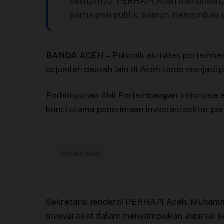
sekitarnya, PERHAPI Aceh mendukung
partisipasi publik, namun mengimbau a
BANDA ACEH –
Polemik aktivitas pertamba
sejumlah daerah lain di Aceh terus menjadi p
Perhimpunan Ahli Pertambangan Indonesia 
kunci utama penerimaan investasi sektor pe
SPONSORED
Sekretaris Jenderal PERHAPI Aceh, Muham
masyarakat dalam menyampaikan aspirasi sek