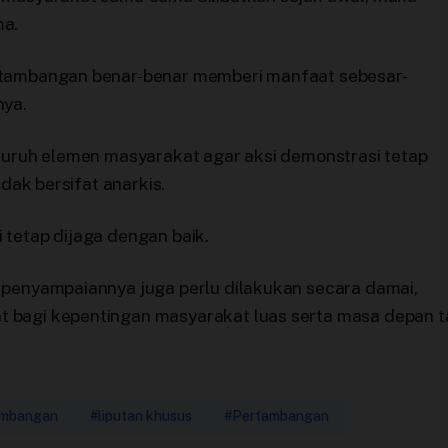
ma.
rtambangan benar-benar memberi manfaat sebesar-
nya.
eluruh elemen masyarakat agar aksi demonstrasi tetap
idak bersifat anarkis.
 tetap dijaga dengan baik.
 penyampaiannya juga perlu dilakukan secara damai,
 bagi kepentingan masyarakat luas serta masa depan t
ambangan
#liputan khusus
#Pertambangan