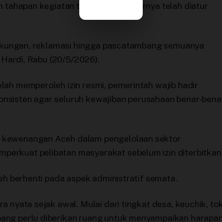
uh tahapan kegiatan tambang sebenarnya telah diatur
ingkungan, reklamasi hingga pascatambang semuanya
r Hardi, Rabu (20/5/2026).
lah memperoleh izin resmi, pemerintah wajib hadir
nsisten agar seluruh kewajiban perusahaan benar-bena
 kewenangan Aceh dalam pengelolaan sektor
erkuat pelibatan masyarakat sebelum izin diterbitkan
leh berhenti pada aspek administratif semata.
a nyata sejak awal. Mulai dari tingkat desa, keuchik, to
ang perlu diberikan ruang untuk menyampaikan harapa