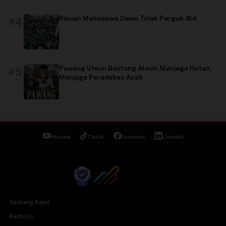
Ribuan Mahasiswa Demo Tolak Pergub JKA
#4
Pawang Uteun Beutong Ateuh: Menjaga Hutan,
#5
Menjaga Peradaban Aceh
Youtube
Tiktok
Facebook
Linkedin
Tentang Kami
Redaksi