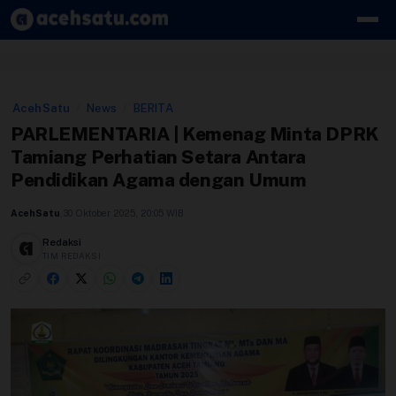
Skip to content
Edit Berita
AcehSatu
/
News
/
BERITA
Kebijakan Cookie
PARLEMENTARIA | Kemenag Minta DPRK
Tamiang Perhatian Setara Antara
Kebijakan Cookies
Pendidikan Agama dengan Umum
Kebijakan Privasi
AcehSatu
,
30 Oktober 2025, 20:05 WIB
Panduan
Redaksi
TIM REDAKSI
Pasang Iklan
Pedoman Media Siber
Perusahaan