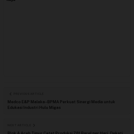
PREVIOUS ARTICLE
Medco E&P Malaka–BPMA Perkuat Sinergi Media untuk
Edukasi Industri Hulu Migas
NEXT ARTICLE
Blok A Aceh Timur Catat Produksi 781 Barel per Hari, Dekati