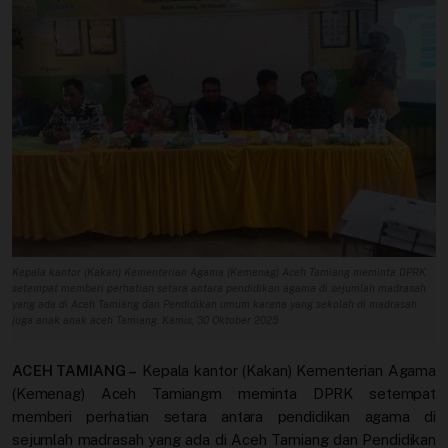
Profil
Sistem Redaksi
Sistem Redaksi
Statistik
Surat Masuk
Baca Surat
Kepala kantor (Kakan) Kementerian Agama (Kemenag) Aceh Tamiang meminta DPRK
setempat memberi perhatian setara antara pendidikan agama di sejumlah madrasah
yang ada di Aceh Tamiang dan Pendidikan umum karena yang sekolah di madrasah
Tambah Kontributor
juga anak anak aceh Tamiang. Kamis, 30 Oktober 2025
Terbitkan Berita
ACEH TAMIANG –
Kepala kantor (Kakan) Kementerian Agama
(Kemenag) Aceh Tamiangm meminta DPRK setempat
Trustworthy
memberi perhatian setara antara pendidikan agama di
sejumlah madrasah yang ada di Aceh Tamiang dan Pendidikan