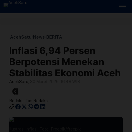
Skip to content
Edit Berita
AcehSatu
/
News
/
BERITA
Kebijakan Cookie
Inflasi 6,94 Persen
Kebijakan Cookies
Berpotensi Menekan
Stabilitas Ekonomi Aceh
Kebijakan Privasi
AcehSatu
,
30 Maret 2026, 16:48 WIB
Panduan
Redaksi
Tim Redaksi
Pasang Iklan
Pedoman Media Siber
Ilustrasi inflasi. Foto: Freepik/freepik