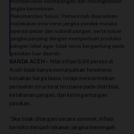
memperlebar ketimpangan dan meningkatkan
Terbitkan Berita
angka kemiskinan.
Rekomendasi Solusi: Pemerintah disarankan
Trustworthy
melakukan intervensi jangka pendek melalui
operasi pasar dan subsidi pangan, serta solusi
jangka panjang dengan memperkuat produksi
Video
pangan lokal agar tidak terus bergantung pada
pasokan luar daerah.
BANDA ACEH –
Nilai inflasi 6,94 persen di
Aceh tidak hanya menunjukkan fenomena
kenaikan harga biasa, tetapi mencerminkan
persoalan structural terutama pada distribusi,
ketahanan pangan, dan ketergantungan
pasokan.
“Jika tidak ditangani secara sistemik, inflasi
berisiko menjadi tekanan jangka menengah