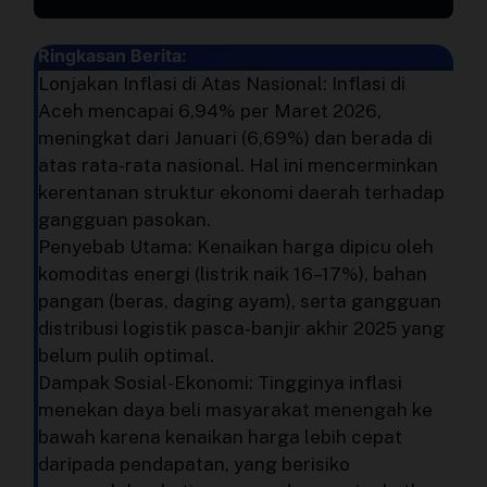
Perusahaan
Ringkasan Berita:
Lonjakan Inflasi di Atas Nasional: Inflasi di
Profil
Aceh mencapai 6,94% per Maret 2026,
meningkat dari Januari (6,69%) dan berada di
Sistem Redaksi
atas rata-rata nasional. Hal ini mencerminkan
kerentanan struktur ekonomi daerah terhadap
Sistem Redaksi
gangguan pasokan.
Penyebab Utama: Kenaikan harga dipicu oleh
Statistik
komoditas energi (listrik naik 16–17%), bahan
pangan (beras, daging ayam), serta gangguan
distribusi logistik pasca-banjir akhir 2025 yang
Surat Masuk
belum pulih optimal.
Dampak Sosial-Ekonomi: Tingginya inflasi
Baca Surat
menekan daya beli masyarakat menengah ke
bawah karena kenaikan harga lebih cepat
Tambah Kontributor
daripada pendapatan, yang berisiko