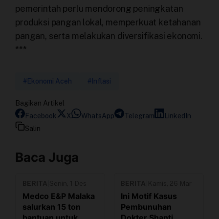
pemerintah perlu mendorong peningkatan
produksi pangan lokal, memperkuat ketahanan
pangan, serta melakukan diversifikasi ekonomi.
***
#Ekonomi Aceh
#Inflasi
Bagikan Artikel
Facebook
X
WhatsApp
Telegram
LinkedIn
Salin
Baca Juga
BERITA
|
Senin, 1 Des
BERITA
|
Kamis, 26 Mar
Medco E&P Malaka
Ini Motif Kasus
salurkan 15 ton
Pembunuhan
bantuan untuk
Dokter Shanti