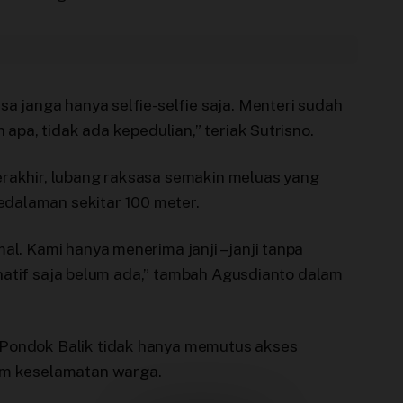
sa janga hanya selfie-selfie saja. Menteri sudah
h apa, tidak ada kepedulian,” teriak Sutrisno.
erakhir, lubang raksasa semakin meluas yang
dalaman sekitar 100 meter.
al. Kami hanya menerima janji – janji tanpa
ternatif saja belum ada,” tambah Agusdianto dalam
 Pondok Balik tidak hanya memutus akses
cam keselamatan warga.