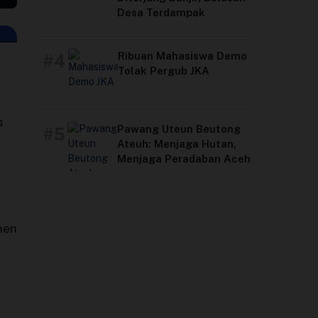
Desa Terdampak
Ribuan Mahasiswa Demo
#4
Tolak Pergub JKA
s
Pawang Uteun Beutong
#5
Ateuh: Menjaga Hutan,
Menjaga Peradaban Aceh
nen