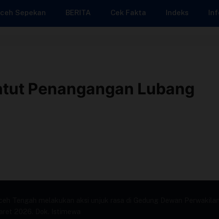
ceh Sepekan
BERITA
Cek Fakta
Indeks
Inf
ntut Penangangan Lubang
eh Tengah melakukan aksi unjuk rasa di Gedung Dewan Perwakila
ret 2026. Dok. Istimewa