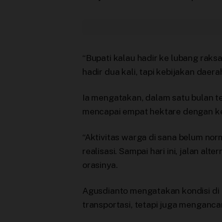
“Bupati kalau hadir ke lubang raksa
hadir dua kali, tapi kebijakan daera
Ia mengatakan, dalam satu bulan t
mencapai empat hektare dengan ke
“Aktivitas warga di sana belum norm
realisasi. Sampai hari ini, jalan al
orasinya.
Agusdianto mengatakan kondisi di
transportasi, tetapi juga mengan