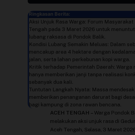
Perusahaan
Ringkasan Berita:
Aksi Unjuk Rasa Warga: Forum Masyarakat
Profil
Tengah pada 3 Maret 2026 untuk menuntut
lubang raksasa di Pondok Balik.
Sistem Redaksi
Kondisi Lubang Semakin Meluas: Dalam sebu
mencakup area 4 hektare dengan kedalama
Sistem Redaksi
jalan, serta lahan perkebunan kopi warga.
Kritik terhadap Pemerintah Daerah: Warga 
hanya memberikan janji tanpa realisasi konk
Statistik
sebanyak dua kali.
Tuntutan Langkah Nyata: Massa mendesak 
Surat Masuk
memberikan penanganan darurat bagi desa y
bagi kampung di zona rawan bencana.
Baca Surat
ACEH TENGAH –
Warga Pondok Ba
melakukan aksi unjuk rasa di Ged
Tambah Kontributor
Aceh Tengah, Selasa, 3 Maret 2026