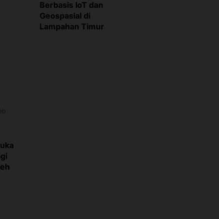
Berbasis IoT dan
Geospasial di
Lampahan Timur
eb
uka
gi
ceh