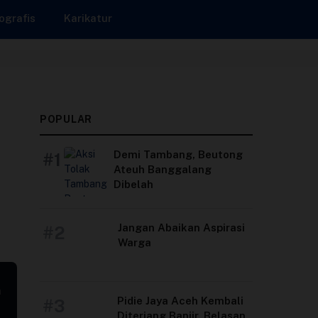
ografis
Karikatur
POPULAR
Demi Tambang, Beutong
#1
Ateuh Banggalang
Dibelah
Jangan Abaikan Aspirasi
#2
Warga
n
Pidie Jaya Aceh Kembali
#3
Diterjang Banjir, Belasan