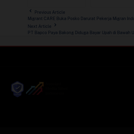
Previous Article
Migrant CARE Buka Posko Darurat Pekerja Migran Indo
Next Article
PT Bapco Paya Bakong Diduga Bayar Upah di Bawah U