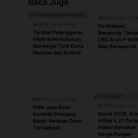
Baca Juga
BERITA
|
Rabu, 11 Fe
BERITA
|
Kamis, 5 Mar
Revitalisasi
Terlibat Pelanggaran
Rampung, Tangk
HAM di Perkebunan,
LNG Arun F-60
Norwegia Tarik Dana
Siap Beroperasi
Pensiun dari Bolloré
BERITA
|
Sabtu, 27 Des
BERITA
|
Rabu, 1 Apr
Pidie Jaya Aceh
Maret 2026, Ac
Kembali Diterjang
Inflasi 5,31 Pers
Banjir, Belasan Desa
Faktor Kenaikan
Terdampak
Harga Pangan