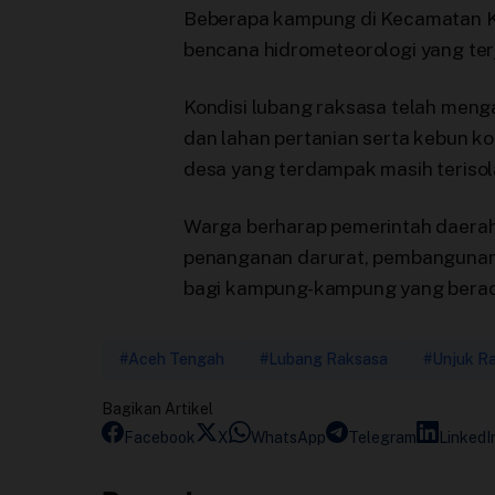
Beberapa kampung di Kecamatan Ket
bencana hidrometeorologi yang terj
Kondisi lubang raksasa telah men
dan lahan pertanian serta kebun ko
desa yang terdampak masih terisola
Warga berharap pemerintah daerah
penanganan darurat, pembangunan j
bagi kampung-kampung yang berad
#Aceh Tengah
#Lubang Raksasa
#Unjuk R
Bagikan Artikel
Facebook
X
WhatsApp
Telegram
LinkedI