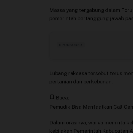
Terbitkan Berita
Massa yang tergabung dalam Foru
pemerintah bertanggung jawab pas
Trustworthy
Video
SPONSORED
Lubang raksasa tersebut terus m
pertanian dan perkebunan.
Baca:
Pemudik Bisa Manfaatkan Call Cen
Dalam orasinya, warga meminta keh
kebijakan Pemerintah Kabupaten 