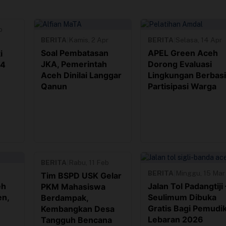
b
BERITA
|
Kamis, 2 Apr
BERITA
|
Selasa, 14 Apr
Soal Pembatasan
APEL Green Aceh
i
JKA, Pemerintah
Dorong Evaluasi
04
Aceh Dinilai Langgar
Lingkungan Berbas
Qanun
Partisipasi Warga
BERITA
|
Rabu, 11 Feb
BERITA
|
Minggu, 15 Mar
Tim BSPD USK Gelar
eh
Jalan Tol Padangtiji 
PKM Mahasiswa
en,
Seulimum Dibuka
Berdampak,
Gratis Bagi Pemudi
Kembangkan Desa
Lebaran 2026
Tangguh Bencana