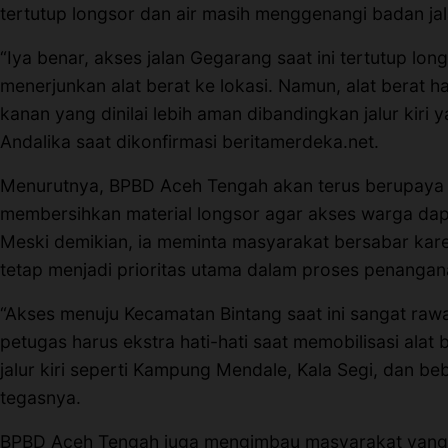
tertutup longsor dan air masih menggenangi badan jal
Terbitkan Berita
“Iya benar, akses jalan Gegarang saat ini tertutup lon
Trustworthy
menerjunkan alat berat ke lokasi. Namun, alat berat ha
kanan yang dinilai lebih aman dibandingkan jalur kiri 
Video
Andalika saat dikonfirmasi beritamerdeka.net.
Menurutnya, BPBD Aceh Tengah akan terus berupaya
membersihkan material longsor agar akses warga dap
Meski demikian, ia meminta masyarakat bersabar kar
tetap menjadi prioritas utama dalam proses penangan
“Akses menuju Kecamatan Bintang saat ini sangat rawa
petugas harus ekstra hati-hati saat memobilisasi alat b
jalur kiri seperti Kampung Mendale, Kala Segi, dan b
tegasnya.
BPBD Aceh Tengah juga mengimbau masyarakat yang 