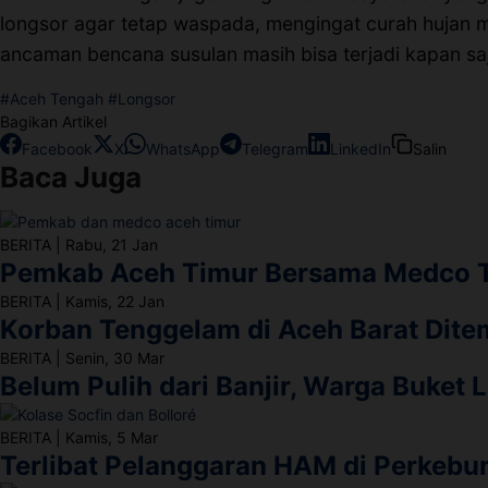
longsor agar tetap waspada, mengingat curah hujan m
ancaman bencana susulan masih bisa terjadi kapan saj
#Aceh Tengah
#Longsor
Bagikan Artikel
Facebook
X
WhatsApp
Telegram
LinkedIn
Salin
Baca Juga
BERITA
|
Rabu, 21 Jan
Pemkab Aceh Timur Bersama Medco Ti
BERITA
|
Kamis, 22 Jan
Korban Tenggelam di Aceh Barat Dit
BERITA
|
Senin, 30 Mar
Belum Pulih dari Banjir, Warga Buket 
BERITA
|
Kamis, 5 Mar
Terlibat Pelanggaran HAM di Perkebun