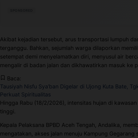
Perusahaan
SPONSORED
Profil
Akibat kejadian tersebut, arus transportasi lumpuh da
Sistem Redaksi
terganggu. Bahkan, sejumlah warga dilaporkan memil
setempat demi menyelamatkan diri, menyusul air ber
Sistem Redaksi
mengalir di badan jalan dan dikhawatirkan masuk ke 
Statistik
Baca:
Tausiyah Nisfu Sya’ban Digelar di Ujong Kuta Bate, Tg
Surat Masuk
Perkuat Spiritualitas
Hingga Rabu (18/2/2026), intensitas hujan di kawasan 
Baca Surat
tinggi.
Kepala Pelaksana BPBD Aceh Tengah, Andalika, membe
Tambah Kontributor
mengatakan, akses jalan menuju Kampung Gegarang s