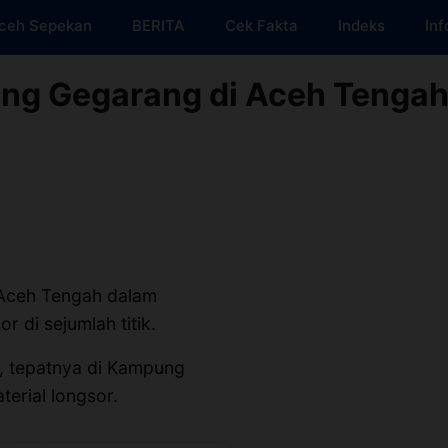
ceh Sepekan
BERITA
Cek Fakta
Indeks
Inf
ng Gegarang di Aceh Tenga
Aceh Tengah dalam
 di sejumlah titik.
g, tepatnya di Kampung
terial longsor.