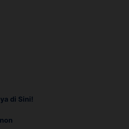
a di Sini!
anon