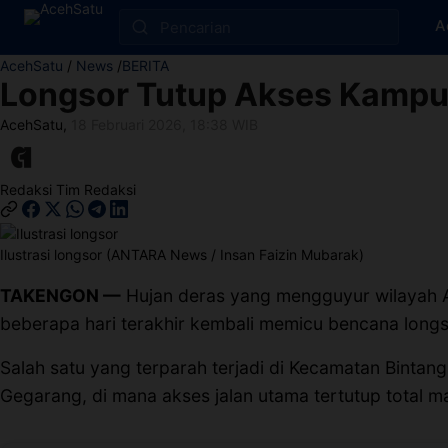
Skip to content
A
AcehSatu
/
News
/
BERITA
Longsor Tutup Akses Kampu
Edit Berita
AcehSatu
,
18 Februari 2026, 18:38 WIB
Kebijakan Cookie
Redaksi
Tim Redaksi
Kebijakan Cookies
Kebijakan Privasi
Ilustrasi longsor (ANTARA News / Insan Faizin Mubarak)
TAKENGON —
Hujan deras yang mengguyur wilayah 
Panduan
beberapa hari terakhir kembali memicu bencana longsor
Pasang Iklan
Salah satu yang terparah terjadi di Kecamatan Bintan
Gegarang, di mana akses jalan utama tertutup total ma
Pedoman Media Siber