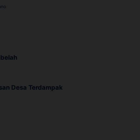
ano
ibelah
lasan Desa Terdampak