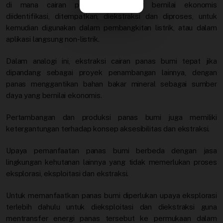
di mana cairan panas bumi yang bernilai ekonomis
diidentifikasi, ditempatkan, diekstraksi dan diproses, untuk
kemudian digunakan dalam pembangkitan listrik, atau dalam
aplikasi langsung non-listrik.
Dalam analogi ini, ekstraksi cairan panas bumi tepat jika
dipandang sebagai proyek penambangan lainnya, dengan
panas menggantikan bahan bakar mineral sebagai sumber
daya yang bernilai ekonomis.
Pertambangan dan produksi panas bumi juga memiliki
ketergantungan terhadap konsep aksesibilitas dan ekstraksi.
Upaya pemanfaatan panas bumi berbeda dengan jasa
lingkungan kehutanan lainnya yang tidak memerlukan proses
eksplorasi, eksploitasi dan ekstraksi.
Untuk memanfaatkan panas bumi diperlukan upaya eksplorasi
terlebih dahulu untuk dieksploitasi dan diekstraksi guna
mentransfer energi panas tersebut ke permukaan dalam