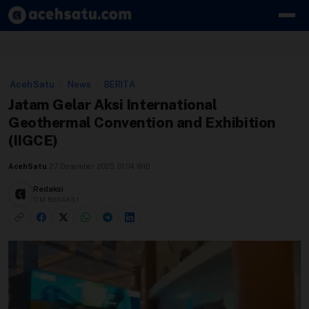
Skip to content
Edit Berita
AcehSatu
/
News
/
BERITA
Kebijakan Cookie
Jatam Gelar Aksi International
Geothermal Convention and Exhibition
Kebijakan Cookies
(IIGCE)
Kebijakan Privasi
AcehSatu
,
27 Desember 2025, 01:04 WIB
Panduan
Redaksi
TIM REDAKSI
Pasang Iklan
Pedoman Media Siber
Perusahaan