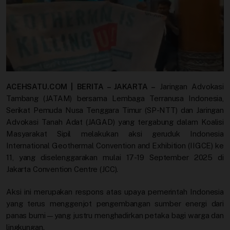
Profil
Sistem Redaksi
Sistem Redaksi
Statistik
ACEHSATU.COM | BERITA – JAKARTA –
Jaringan Advokasi
Tambang (JATAM) bersama Lembaga Terranusa Indonesia,
Surat Masuk
Serikat Pemuda Nusa Tenggara Timur (SP-NTT) dan Jaringan
Advokasi Tanah Adat (JAGAD) yang tergabung dalam Koalisi
Baca Surat
Masyarakat Sipil melakukan aksi geruduk Indonesia
International Geothermal Convention and Exhibition (IIGCE) ke
11, yang diselenggarakan mulai 17-19 September 2025 di
Tambah Kontributor
Jakarta Convention Centre (JCC).
Terbitkan Berita
Aksi ini merupakan respons atas upaya pemerintah Indonesia
yang terus menggenjot pengembangan sumber energi dari
Trustworthy
panas bumi—yang justru menghadirkan petaka bagi warga dan
lingkungan.