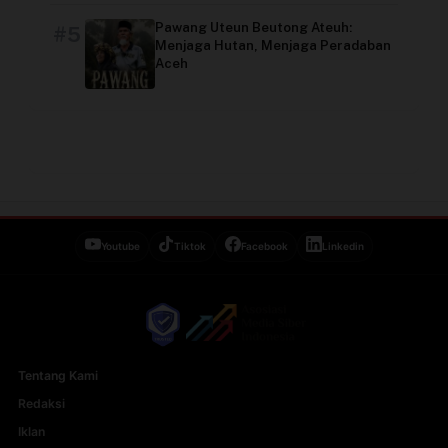
Pawang Uteun Beutong Ateuh:
#5
Menjaga Hutan, Menjaga Peradaban
Aceh
Youtube
Tiktok
Facebook
Linkedin
Tentang Kami
Redaksi
Iklan