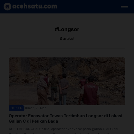
Skip to content
Edit Berita
#Longsor
Kebijakan Cookie
2
artikel
Kebijakan Cookies
Kebijakan Privasi
Panduan
Pasang Iklan
|
Jumat, 20 Mar
BERITA
Pedoman Media Siber
Operator Excavator Tewas Tertimbun Longsor di Lokasi
Galian C di Peukan Bada
Perusahaan
ACEH BESAR – Edi Satria, operator excavator pada galian C di Glee