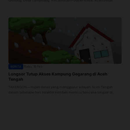
Genting, Desa Lampisang, Kecamatan Peukan Bada, Aceh Besar...
Profil
Sistem Redaksi
Sistem Redaksi
Statistik
Surat Masuk
|
Rabu, 18 Feb
BERITA
Longsor Tutup Akses Kampung Gegarang di Aceh
Baca Surat
Tengah
TAKENGON — Hujan deras yang mengguyur wilayah Aceh Tengah
Tambah Kontributor
dalam beberapa hari terakhir kembali memicu bencana longsor di
sejumlah titik....
Terbitkan Berita
Trustworthy