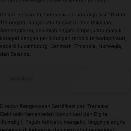
Perusahaan
Dalam laporan itu, Indonesia berada di posisi 111 dari
112 negara, hanya satu tingkat di atas Pakistan.
Profil
Sementara itu, sejumlah negara Eropa justru masuk
kategori dengan perlindungan terbaik terhadap fraud,
Sistem Redaksi
seperti Luxembourg, Denmark, Finlandia, Norwegia,
dan Belanda.
Sistem Redaksi
Statistik
SPONSORED
Surat Masuk
Baca Surat
Direktur Pengawasan Sertifikasi dan Transaksi
Elektronik Kementerian Komunikasi dan Digital
Tambah Kontributor
(Komdigi), Teguh Arifiyadi, mengakui tingginya angka
penipuan di Indonesia dan menyebut pemerintah