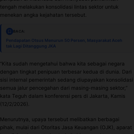
Terbitkan Berita
tengah melakukan konsolidasi lintas sektor untuk
menekan angka kejahatan tersebut.
Trustworthy
BACA:
Video
Pendapatan Otsus Menurun 50 Persen, Masyarakat Aceh
tak Lagi Ditanggung JKA
“Kita sudah mengetahui bahwa kita sebagai negara
dengan tingkat penipuan terbesar kedua di dunia. Dari
sisi internal pemerintah sedang diupayakan konsolidasi
semua jalur pencegahan dari masing-masing sektor,”
kata Teguh dalam konferensi pers di Jakarta, Kamis
(12/2/2026).
Menurutnya, upaya tersebut melibatkan berbagai
pihak, mulai dari Otoritas Jasa Keuangan (OJK), aparat