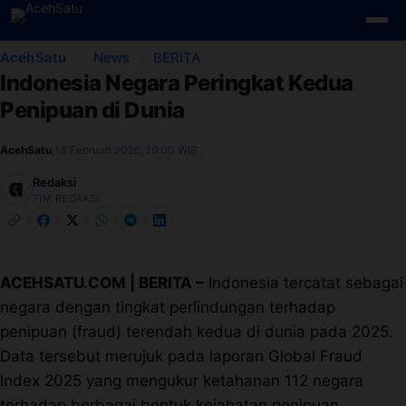
Skip to content
AcehSatu
/
News
/
BERITA
Indonesia Negara Peringkat Kedua
Edit Berita
Penipuan di Dunia
Kebijakan Cookie
AcehSatu
,
13 Februari 2026, 19:00 WIB
Kebijakan Cookies
Redaksi
TIM REDAKSI
Kebijakan Privasi
Panduan
ACEHSATU.COM | BERITA –
Indonesia tercatat sebagai
negara dengan tingkat perlindungan terhadap
Pasang Iklan
penipuan (fraud) terendah kedua di dunia pada 2025.
Data tersebut merujuk pada laporan Global Fraud
Pedoman Media Siber
Index 2025 yang mengukur ketahanan 112 negara
terhadap berbagai bentuk kejahatan penipuan.