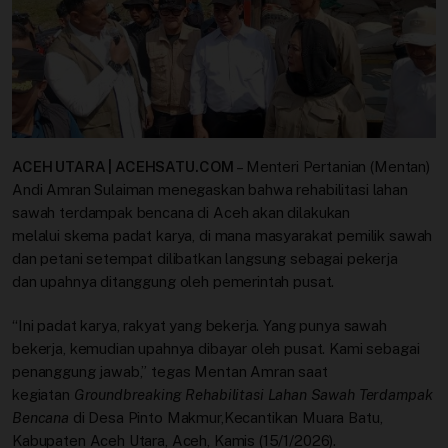
Profil
Sistem Redaksi
Sistem Redaksi
Statistik
ACEH UTARA | ACEHSATU.COM
– Menteri Pertanian (Mentan)
Andi Amran Sulaiman menegaskan bahwa rehabilitasi lahan
Surat Masuk
sawah terdampak bencana di Aceh akan dilakukan
melalui skema padat karya, di mana masyarakat pemilik sawah
dan petani setempat dilibatkan langsung sebagai pekerja
Baca Surat
dan upahnya ditanggung oleh pemerintah pusat.
Tambah Kontributor
“Ini padat karya, rakyat yang bekerja. Yang punya sawah
bekerja, kemudian upahnya dibayar oleh pusat. Kami sebagai
Terbitkan Berita
penanggung jawab,” tegas Mentan Amran saat
kegiatan
Groundbreaking Rehabilitasi Lahan Sawah Terdampak
Trustworthy
Bencana
di Desa Pinto Makmur,Kecantikan Muara Batu,
Kabupaten Aceh Utara, Aceh, Kamis (15/1/2026).