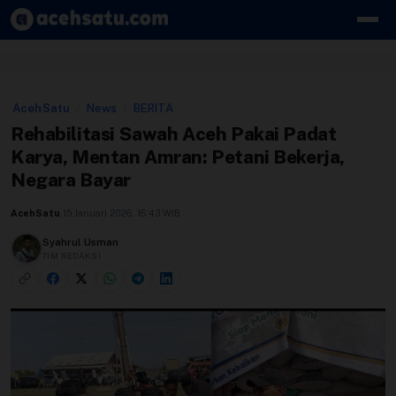
Skip to content
Edit Berita
AcehSatu
/
News
/
BERITA
Kebijakan Cookie
Rehabilitasi Sawah Aceh Pakai Padat
Karya, Mentan Amran: Petani Bekerja,
Kebijakan Cookies
Negara Bayar
Kebijakan Privasi
AcehSatu
,
15 Januari 2026, 16:43 WIB
Panduan
Syahrul Usman
TIM REDAKSI
Pasang Iklan
Pedoman Media Siber
Perusahaan