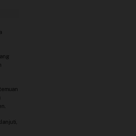
a
yang
n
 temuan
u
en.
anjuti,