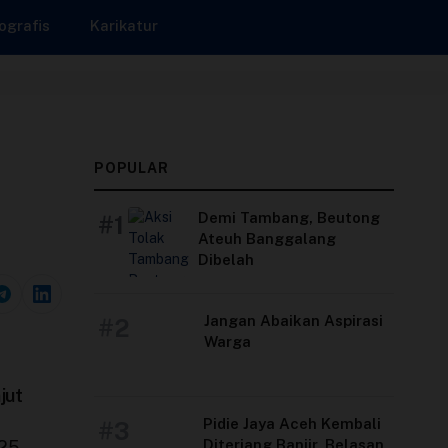
ografis
Karikatur
POPULAR
Demi Tambang, Beutong
#1
Ateuh Banggalang
Dibelah
Jangan Abaikan Aspirasi
#2
Warga
jut
Pidie Jaya Aceh Kembali
#3
Diterjang Banjir, Belasan
025