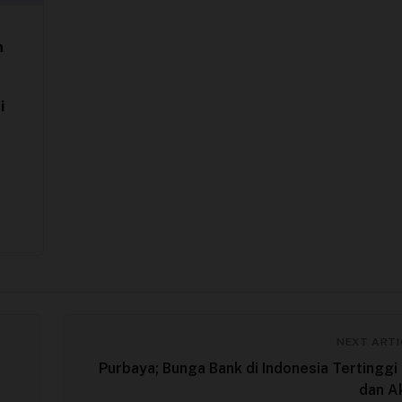
h
i
NEXT ARTI
Purbaya; Bunga Bank di Indonesia Tertinggi
dan A