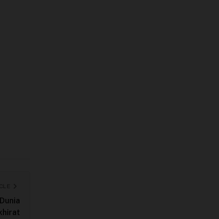
CLE
 Dunia
khirat