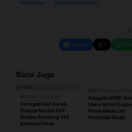
#Aceh Barat
#Dana desa aceh barat
B
Facebook
X
What
Baca Juga
BERITA
|
Minggu, 18 Jan
BERITA
|
Selasa, 5 Mei
Anggota DPRK Ac
Peringati Hari Buruh,
Utara Soroti Duga
Pekerja Medco E&P
Pembalakan Liar
Malaka Sumbang 136
Penyebab Banjir
Kantong Darah