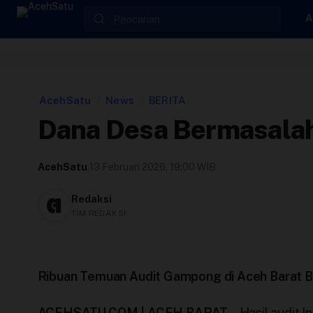
Skip to content
A
Edit Berita
Kebijakan Cookie
AcehSatu
/
News
/
BERITA
Dana Desa Bermasalah
Kebijakan Cookies
AcehSatu
,
13 Februari 2026, 19:00 WIB
Kebijakan Privasi
Redaksi
TIM REDAKSI
Panduan
Pasang Iklan
Ribuan Temuan Audit Gampong di Aceh Barat Be
Pedoman Media Siber
ACEHSATU.COM | ACEH BARAT –
Hasil audit 