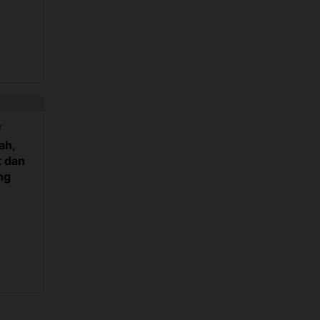
r
ah,
 dan
ng