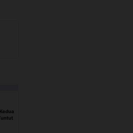
r
 Kedua
Tuntut