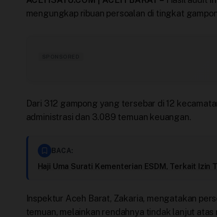
Perusahaan
mengungkap ribuan persoalan di tingkat gampo
Profil
SPONSORED
Sistem Redaksi
Sistem Redaksi
Dari 312 gampong yang tersebar di 12 kecamata
administrasi dan 3.089 temuan keuangan.
Statistik
Surat Masuk
BACA:
Haji Uma Surati Kementerian ESDM, Terkait Izi
Baca Surat
Inspektur Aceh Barat, Zakaria, mengatakan pers
Tambah Kontributor
temuan, melainkan rendahnya tindak lanjut atas