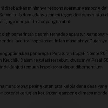
 ini disebabkan minimnya respons aparatur gampong da
 Selain itu, belum adanya sanksi tegas dari pemerintah 
si juga menjadi faktor penghambat.
ng oleh pemerintah daerah terhadap aparatur gampong 
endasi auditor Inspektorat. Inilah masalahnya,” ujarnya
t mengoptimalkan penerapan Peraturan Bupati Nomor 20
euchik. Dalam regulasi tersebut, khususnya Pasal 58
indaklanjuti temuan Inspektorat dapat diberhentikan
una mendorong peningkatan tata kelola dana desa yang 
isir potensi kerugian keuangan gampong di masa menda