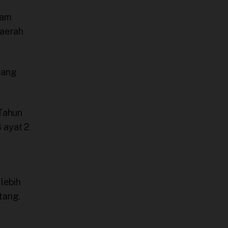
lam
daerah
yang
.
 Tahun
 ayat 2
lebih
tang.