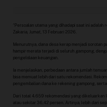
Terbitkan Berita
Trustworthy
“Persoalan utama yang dihadapi saat ini adalah re
Video
Zakaria, Jumat, 13 Februari 2026.
Menurutnya, dana desa kerap menjadi sorotan p
hampir merata terjadi di seluruh gampong, deng
pengelolaan keuangan.
Ia menjelaskan, perbedaan antara jumlah temua
bisa memuat lebih dari satu rekomendasi. Rekom
pengembalian dana ke rekening gampong, serta
Dari total 4.659 rekomendasi yang dikeluarkan I
atau sekitar 36,42 persen. Artinya, lebih dari s