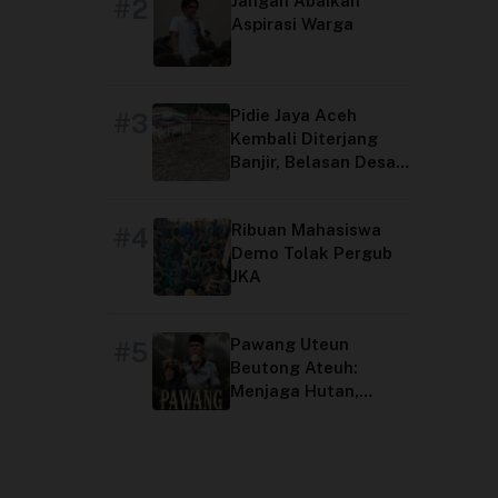
Jangan Abaikan
#2
Aspirasi Warga
Pidie Jaya Aceh
#3
Kembali Diterjang
Banjir, Belasan Desa
Terdampak
Ribuan Mahasiswa
#4
Demo Tolak Pergub
JKA
Pawang Uteun
#5
Beutong Ateuh:
Menjaga Hutan,
Menjaga Peradaban
Aceh