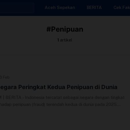
Aceh Sepekan
BERITA
Cek Fak
#Penipuan
1
artikel
13 Feb
egara Peringkat Kedua Penipuan di Dunia
BERITA – Indonesia tercatat sebagai negara dengan tingkat
hadap penipuan (fraud) terendah kedua di dunia pada 2025....