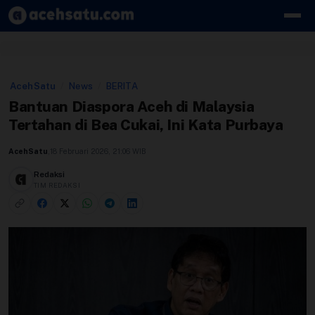
Skip to content
Edit Berita
AcehSatu
/
News
/
BERITA
Kebijakan Cookie
Bantuan Diaspora Aceh di Malaysia
Tertahan di Bea Cukai, Ini Kata Purbaya
Kebijakan Cookies
AcehSatu
,
18 Februari 2026, 21:06 WIB
Kebijakan Privasi
Redaksi
TIM REDAKSI
Panduan
Pasang Iklan
Pedoman Media Siber
Perusahaan