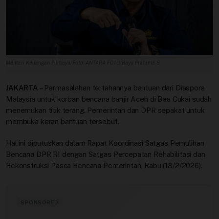
Profil
Sistem Redaksi
Sistem Redaksi
Menteri Keuangan Purbaya/Foto: ANTARA FOTO/Bayu Pratama S
Statistik
JAKARTA –
Permasalahan tertahannya bantuan dari Diaspora
Malaysia untuk korban bencana banjir Aceh di Bea Cukai sudah
Surat Masuk
menemukan titik terang. Pemerintah dan DPR sepakat untuk
membuka keran bantuan tersebut.
Baca Surat
Hal ini diputuskan dalam Rapat Koordinasi Satgas Pemulihan
Tambah Kontributor
Bencana DPR RI dengan Satgas Percepatan Rehabilitasi dan
Rekonstruksi Pasca Bencana Pemerintah, Rabu (18/2/2026).
Terbitkan Berita
Trustworthy
SPONSORED