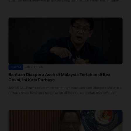
aparatur desa menyeruak di Kampung Seuneubok Punti, Kecamatan
Profil
Manyak Payed, Aceh...
Sistem Redaksi
Sistem Redaksi
Statistik
Surat Masuk
|
Rabu, 18 Feb
BERITA
Bantuan Diaspora Aceh di Malaysia Tertahan di Bea
Baca Surat
Cukai, Ini Kata Purbaya
JAKARTA – Permasalahan tertahannya bantuan dari Diaspora Malaysia
Tambah Kontributor
untuk korban bencana banjir Aceh di Bea Cukai sudah menemukan
titik terang....
Terbitkan Berita
Trustworthy