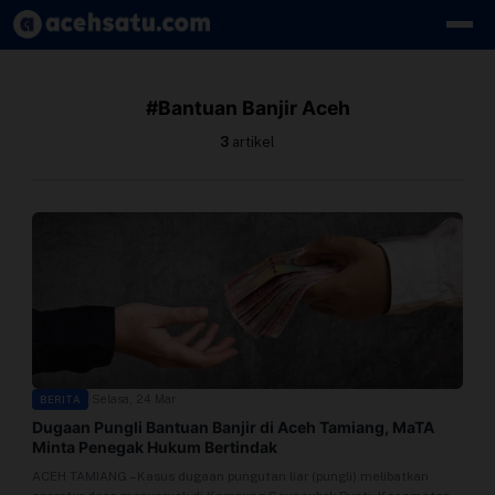
Skip to content
Edit Berita
#Bantuan Banjir Aceh
Kebijakan Cookie
3
artikel
Kebijakan Cookies
Kebijakan Privasi
Panduan
Pasang Iklan
|
Selasa, 24 Mar
BERITA
Pedoman Media Siber
Dugaan Pungli Bantuan Banjir di Aceh Tamiang, MaTA
Minta Penegak Hukum Bertindak
Perusahaan
ACEH TAMIANG – Kasus dugaan pungutan liar (pungli) melibatkan