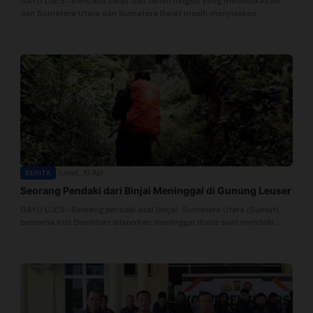
GAYO LUES – Bencana banjir dan tanah longsor yang melanda Aceh
Profil
dan Sumatera Utara dan Sumatera Barat masih menyisakan
segudang...
Sistem Redaksi
Sistem Redaksi
Statistik
Surat Masuk
|
Jumat, 10 Apr
BERITA
Baca Surat
Seorang Pendaki dari Binjai Meninggal di Gunung Leuser
GAYO LUES – Seorang pendaki asal Binjai, Sumatera Utara (Sumut),
Tambah Kontributor
bernama Kris Bianntoro dilaporkan meninggal dunia saat mendaki
Gunung Leuser...
Terbitkan Berita
Trustworthy