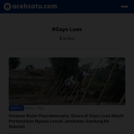
Skip to content
Edit Berita
#Gayo Lues
Kebijakan Cookie
5
artikel
Kebijakan Cookies
Kebijakan Privasi
Panduan
Pasang Iklan
|
Sabtu, 1 Agu
BERITA
Pedoman Media Siber
Delapan Bulan Pascabencana, Siswa di Gayo Lues Masih
Pertaruhkan Nyawa Lewati Jembatan Gantung Ke
Perusahaan
Sekolah