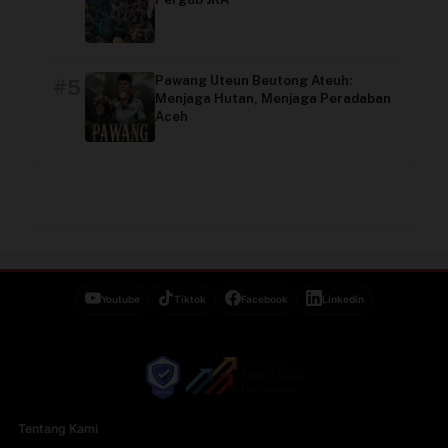
Pawang Uteun Beutong Ateuh:
#5
Menjaga Hutan, Menjaga Peradaban
Aceh
Youtube
Tiktok
Facebook
Linkedin
Tentang Kami