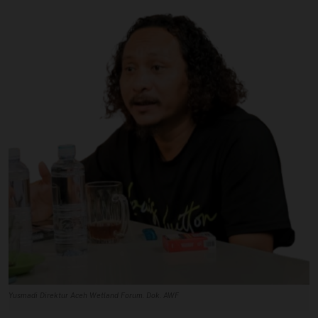
Profil
Sistem Redaksi
Sistem Redaksi
Statistik
Surat Masuk
Baca Surat
Tambah Kontributor
Terbitkan Berita
Trustworthy
Yusmadi Direktur Aceh Wetland Forum. Dok. AWF