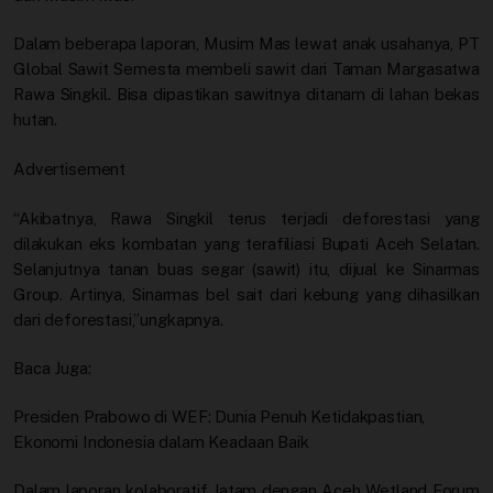
Dalam beberapa laporan, Musim Mas lewat anak usahanya, PT
Global Sawit Semesta membeli sawit dari Taman Margasatwa
Rawa Singkil. Bisa dipastikan sawitnya ditanam di lahan bekas
hutan.
Advertisement
“Akibatnya, Rawa Singkil terus terjadi deforestasi yang
dilakukan eks kombatan yang terafiliasi Bupati Aceh Selatan.
Selanjutnya tanan buas segar (sawit) itu, dijual ke Sinarmas
Group. Artinya, Sinarmas bel sait dari kebung yang dihasilkan
dari deforestasi,”ungkapnya.
Baca Juga:
Presiden Prabowo di WEF: Dunia Penuh Ketidakpastian,
Ekonomi Indonesia dalam Keadaan Baik
Dalam laporan kolaboratif Jatam dengan Aceh Wetland Forum