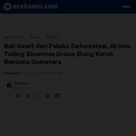
Skip to content
Edit Berita
AcehSatu
/
News
/
BERITA
Kebijakan Cookie
Beli Sawit dari Pelaku Deforestasi, Aktivis
Tuding Sinarmas Group Biang Kerok
Kebijakan Cookies
Bencana Sumatera
Kebijakan Privasi
AcehSatu
,
23 Januari 2026, 00:42 WIB
Panduan
Redaksi
TIM REDAKSI
Pasang Iklan
Pedoman Media Siber
Perusahaan