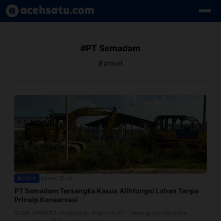
Skip to content
Edit Berita
#PT Semadam
Kebijakan Cookie
2
artikel
Kebijakan Cookies
Kebijakan Privasi
Panduan
Pasang Iklan
|
Kamis, 30 Jul
BERITA
Pedoman Media Siber
PT Semadam Tersangka Kasus Alihfungsi Lahan Tanpa
Prinsip Konservasi
Perusahaan
ACEH TAMIANG – Kejaksaan Negeri Aceh Tamiang secara resmi