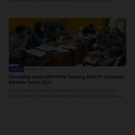
menetapkan PT Perusahaan Perkebunan Industri dan Dagang
Profil
Semadam (PT Semadam) sebagai...
Sistem Redaksi
Sistem Redaksi
Statistik
Surat Masuk
|
Selasa, 7 Jul
BERITA
Terungkap dalam RDP DPRK Tamiang, HGU PT Semadam
Baca Surat
Berakhir Tahun 2021
ACEH TAMIANG – Suasana Rapat Dengar Pendapat (RDP) antara
Tambah Kontributor
Komisi I Dewan Perwakilan Rakyat Kabupaten (DPRK) Aceh Tamiang
dengan manajemen...
Terbitkan Berita
Trustworthy