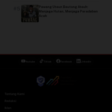
Pawang Uteun Beutong Ateuh:
#5
Menjaga Hutan, Menjaga Peradaban
Aceh
Youtube
Tiktok
Facebook
Linkedin
Tentang Kami
Redaksi
Iklan