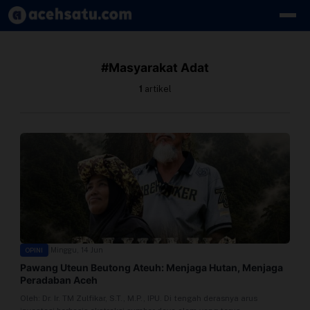
Skip to content
Edit Berita
#Masyarakat Adat
Kebijakan Cookie
1
artikel
Kebijakan Cookies
Kebijakan Privasi
Panduan
Pasang Iklan
|
Minggu, 14 Jun
OPINI
Pedoman Media Siber
Pawang Uteun Beutong Ateuh: Menjaga Hutan, Menjaga
Peradaban Aceh
Perusahaan
Oleh: Dr. Ir. TM Zulfikar, S.T., M.P., IPU. Di tengah derasnya arus