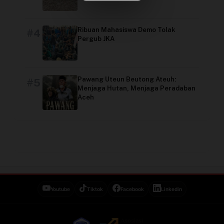
Video
Ribuan Mahasiswa Demo Tolak
#4
Pergub JKA
Pawang Uteun Beutong Ateuh:
#5
Menjaga Hutan, Menjaga Peradaban
Aceh
Youtube
Tiktok
Facebook
Linkedin