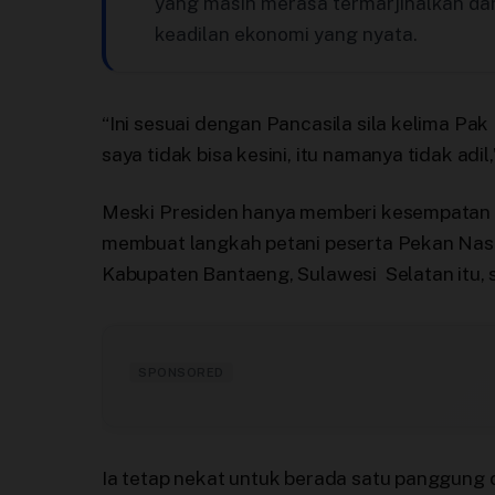
yang masih merasa termarjinalkan dan
keadilan ekonomi yang nyata.
“Ini sesuai dengan Pancasila sila kelima Pak
saya tidak bisa kesini, itu namanya tidak adil,
Meski Presiden hanya memberi kesempatan k
membuat langkah petani peserta Pekan Nasi
Kabupaten Bantaeng, Sulawesi Selatan itu, s
SPONSORED
Ia tetap nekat untuk berada satu panggung 