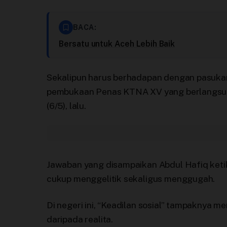
BACA:
Bersatu untuk Aceh Lebih Baik
Sekalipun harus berhadapan dengan pasuka
pembukaan Penas KTNA XV yang berlangsun
(6/5), lalu.
Jawaban yang disampaikan Abdul Hafiq ketik
cukup menggelitik sekaligus menggugah.
Di negeri ini, “Keadilan sosial” tampaknya 
daripada realita.