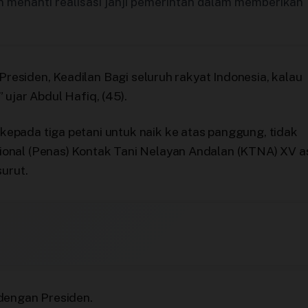
 menanti realisasi janji pemerintah dalam memberikan
 Presiden, Keadilan Bagi seluruh rakyat Indonesia, kalau
” ujar Abdul Hafiq, (45).
epada tiga petani untuk naik ke atas panggung, tidak
onal (Penas) Kontak Tani Nelayan Andalan (KTNA) XV a
urut.
dengan Presiden.