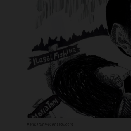
Perusahaan
Profil
Sistem Redaksi
Sistem Redaksi
Statistik
Surat Masuk
Baca Surat
Tambah Kontributor
Karikatur @acehsatu.com