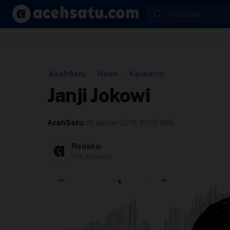
Skip to content
Edit Berita
Kebijakan Cookie
AcehSatu
/
News
/
Karikatur
Janji Jokowi
Kebijakan Cookies
AcehSatu
,
28 Januari 2019, 21:05 WIB
Kebijakan Privasi
Redaksi
TIM REDAKSI
Panduan
Pasang Iklan
Pedoman Media Siber