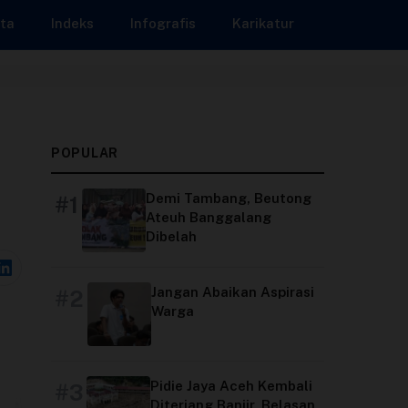
ta
Indeks
Infografis
Karikatur
POPULAR
Demi Tambang, Beutong
#1
Ateuh Banggalang
Dibelah
Jangan Abaikan Aspirasi
#2
Warga
Pidie Jaya Aceh Kembali
#3
Diterjang Banjir, Belasan