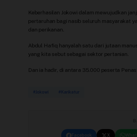
Keberhasilan Jokowi dalam mewujudkan janj
pertaruhan bagi nasib seluruh masyarakat 
dan perikanan.
Abdul Hafiq hanyalah satu dari jutaan man
yang kita sebut sebagai sektor pertanian.
Dan ia hadir, di antara 35.000 peserta Pena
#Jokowi
#Karikatur
B
Facebook
X
What