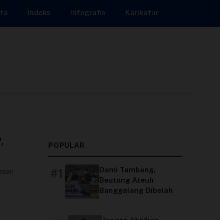
ta
Indeks
Infografis
Karikatur
,
POPULAR
Demi Tambang,
#1
asan
Beutong Ateuh
Banggalang Dibelah