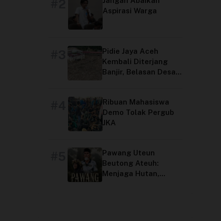
Jangan Abaikan
#2
Aspirasi Warga
Pidie Jaya Aceh
#3
Kembali Diterjang
Banjir, Belasan Desa
Terdampak
Ribuan Mahasiswa
#4
Demo Tolak Pergub
JKA
Pawang Uteun
#5
Beutong Ateuh:
Menjaga Hutan,
Menjaga Peradaban
Aceh