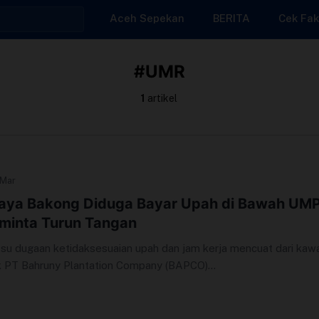
Aceh Sepekan
BERITA
Cek Fak
#UMR
1
artikel
 Mar
aya Bakong Diduga Bayar Upah di Bawah UMP
iminta Turun Tangan
u dugaan ketidaksesuaian upah dan jam kerja mencuat dari kaw
k PT Bahruny Plantation Company (BAPCO)...