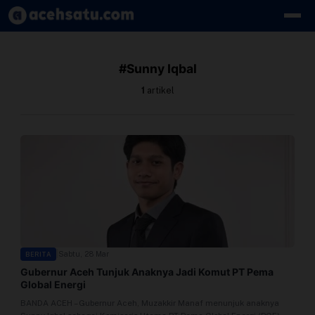
Skip to content
Edit Berita
#Sunny Iqbal
Kebijakan Cookie
1
artikel
Kebijakan Cookies
Kebijakan Privasi
Panduan
Pasang Iklan
|
Sabtu, 28 Mar
BERITA
Pedoman Media Siber
Gubernur Aceh Tunjuk Anaknya Jadi Komut PT Pema
Global Energi
Perusahaan
BANDA ACEH – Gubernur Aceh, Muzakkir Manaf menunjuk anaknya