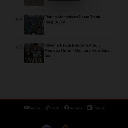
Video
Ribuan Mahasiswa Demo Tolak
#4
Pergub JKA
Pawang Uteun Beutong Ateuh:
#5
Menjaga Hutan, Menjaga Peradaban
Aceh
Youtube
Tiktok
Facebook
Linkedin