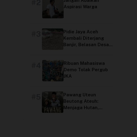
Jangan Abaikan
#2
Aspirasi Warga
Pidie Jaya Aceh
#3
Kembali Diterjang
Banjir, Belasan Desa
Terdampak
Ribuan Mahasiswa
#4
Demo Tolak Pergub
JKA
Pawang Uteun
#5
Beutong Ateuh:
Menjaga Hutan,
Menjaga Peradaban
Aceh