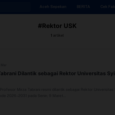
Aceh Sepekan
BERITA
Cek Fak
#Rektor USK
1
artikel
9 Mar
Tabrani Dilantik sebagai Rektor Universitas Sy
ofesor Mirza Tabrani resmi dilantik sebagai Rektor Universitas 
ode 2026–2031 pada Senin, 9 Maret...