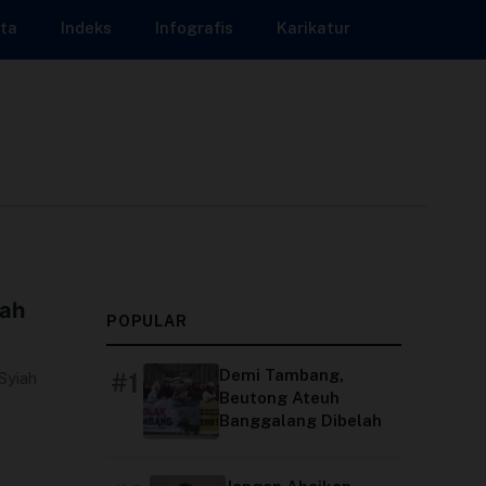
ta
Indeks
Infografis
Karikatur
iah
POPULAR
Demi Tambang,
#1
Syiah
Beutong Ateuh
Banggalang Dibelah