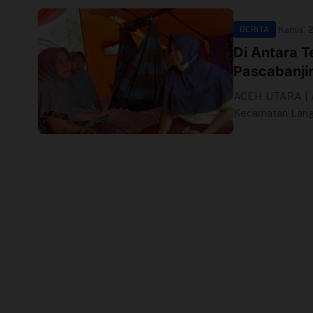
Perusahaan
|
Kamis, 
BERITA
Di Antara T
Profil
Pascabanji
Sistem Redaksi
ACEH UTARA | A
Kecamatan Langk
Sistem Redaksi
Statistik
Surat Masuk
Baca Surat
Tambah Kontributor