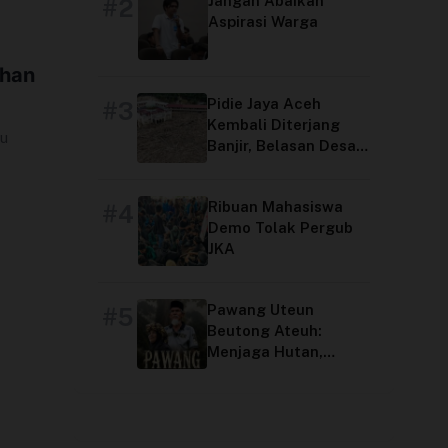
Jangan Abaikan
#2
Aspirasi Warga
ihan
Pidie Jaya Aceh
#3
Kembali Diterjang
u
Banjir, Belasan Desa
Terdampak
Ribuan Mahasiswa
#4
Demo Tolak Pergub
JKA
Pawang Uteun
#5
Beutong Ateuh:
Menjaga Hutan,
Menjaga Peradaban
Aceh