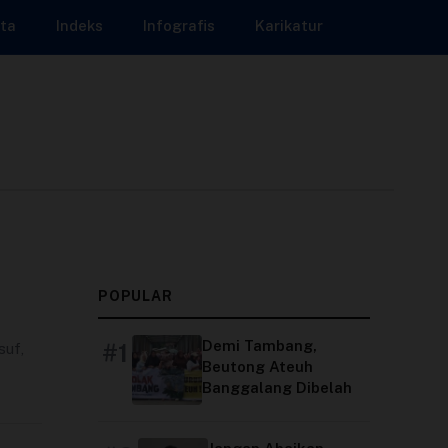
ta
Indeks
Infografis
Karikatur
POPULAR
Demi Tambang,
#1
suf,
Beutong Ateuh
Banggalang Dibelah