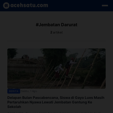
Skip to content
Edit Berita
#Jembatan Darurat
Kebijakan Cookie
2
artikel
Kebijakan Cookies
Kebijakan Privasi
Panduan
Pasang Iklan
|
Sabtu, 1 Agu
BERITA
Pedoman Media Siber
Delapan Bulan Pascabencana, Siswa di Gayo Lues Masih
Pertaruhkan Nyawa Lewati Jembatan Gantung Ke
Perusahaan
Sekolah