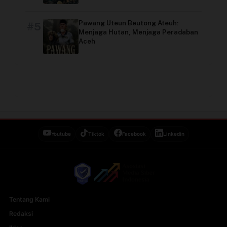
Pawang Uteun Beutong Ateuh:
#5
Menjaga Hutan, Menjaga Peradaban
Aceh
Youtube
Tiktok
Facebook
Linkedin
Tentang Kami
Redaksi