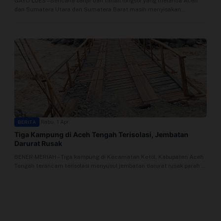
GAYO LUES – Bencana banjir dan tanah longsor yang melanda Aceh
Profil
dan Sumatera Utara dan Sumatera Barat masih menyisakan
segudang...
Sistem Redaksi
Sistem Redaksi
Statistik
Surat Masuk
|
Rabu, 1 Apr
BERITA
Baca Surat
Tiga Kampung di Aceh Tengah Terisolasi, Jembatan
Darurat Rusak
Tambah Kontributor
BENER MERIAH – Tiga kampung di Kecamatan Ketol, Kabupaten Aceh
Tengah terancam terisolasi menyusul jembatan darurat rusak parah di
daerah...
Terbitkan Berita
Trustworthy