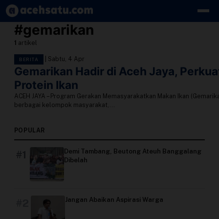
Skip to content
#gemarikan
Edit Berita
1
artikel
|
Sabtu, 4 Apr
BERITA
Kebijakan Cookie
Gemarikan Hadir di Aceh Jaya, Perkua
Protein Ikan
Kebijakan Cookies
ACEH JAYA – Program Gerakan Memasyarakatkan Makan Ikan (Gemarika
berbagai kelompok masyarakat,...
Kebijakan Privasi
POPULAR
Panduan
Demi Tambang, Beutong Ateuh Banggalang
#1
Pasang Iklan
Dibelah
Pedoman Media Siber
Jangan Abaikan Aspirasi Warga
#2
Perusahaan