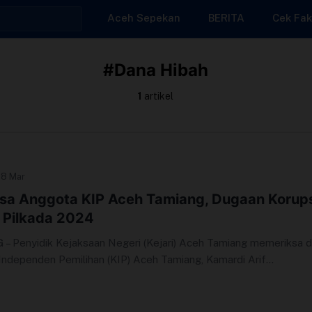
Aceh Sepekan
BERITA
Cek Fak
#Dana Hibah
1
artikel
 8 Mar
ksa Anggota KIP Aceh Tamiang, Dugaan Korups
 Pilkada 2024
Penyidik Kejaksaan Negeri (Kejari) Aceh Tamiang memeriksa 
ndependen Pemilihan (KIP) Aceh Tamiang, Kamardi Arif...