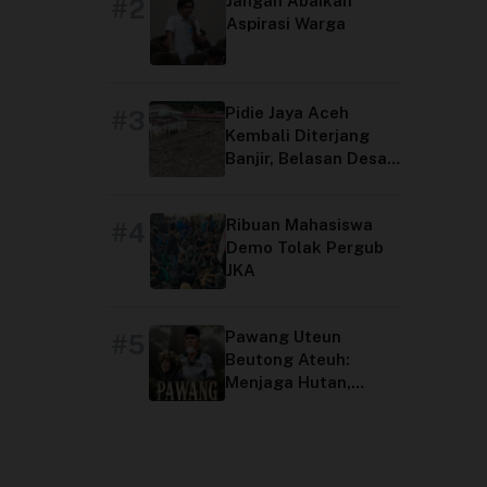
Jangan Abaikan
#2
Aspirasi Warga
Pidie Jaya Aceh
#3
Kembali Diterjang
Banjir, Belasan Desa
Terdampak
Ribuan Mahasiswa
#4
Demo Tolak Pergub
JKA
Pawang Uteun
#5
Beutong Ateuh:
Menjaga Hutan,
Menjaga Peradaban
Aceh