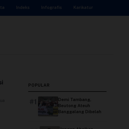
ta
Indeks
Infografis
Karikatur
i
POPULAR
Demi Tambang,
#1
dua
Beutong Ateuh
Banggalang Dibelah