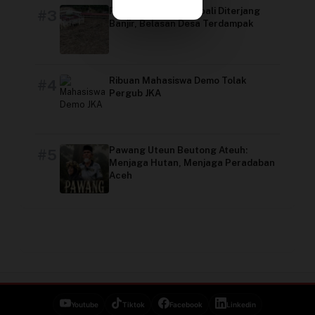
Video
Pidie Jaya Aceh Kembali Diterjang
#3
Banjir, Belasan Desa Terdampak
Ribuan Mahasiswa Demo Tolak
#4
Pergub JKA
Pawang Uteun Beutong Ateuh:
#5
Menjaga Hutan, Menjaga Peradaban
Aceh
Youtube
Tiktok
Facebook
Linkedin