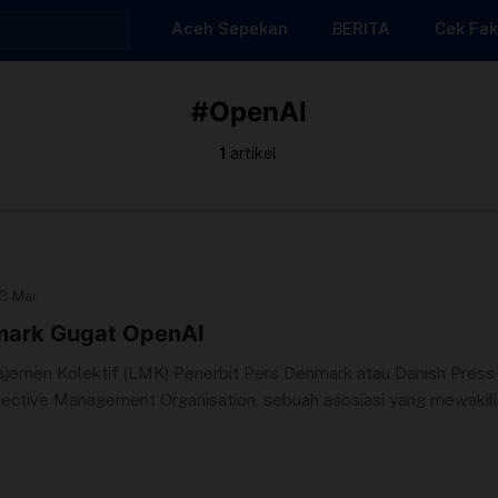
Aceh Sepekan
BERITA
Cek Fak
#OpenAI
1
artikel
 3 Mar
mark Gugat OpenAI
men Kolektif (LMK) Penerbit Pers Denmark atau Danish Press
llective Management Organisation, sebuah asosiasi yang mewakili
a...