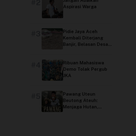
Jangan Abaikan
#2
Aspirasi Warga
Pidie Jaya Aceh
#3
Kembali Diterjang
Banjir, Belasan Desa
Terdampak
Ribuan Mahasiswa
#4
Demo Tolak Pergub
JKA
Pawang Uteun
#5
Beutong Ateuh:
Menjaga Hutan,
Menjaga Peradaban
Aceh