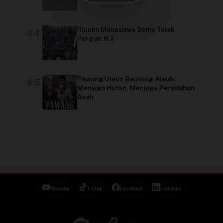
Video
Ribuan Mahasiswa Demo Tolak
#4
Pergub JKA
Pawang Uteun Beutong Ateuh:
#5
Menjaga Hutan, Menjaga Peradaban
Aceh
Youtube
Tiktok
Facebook
Linkedin