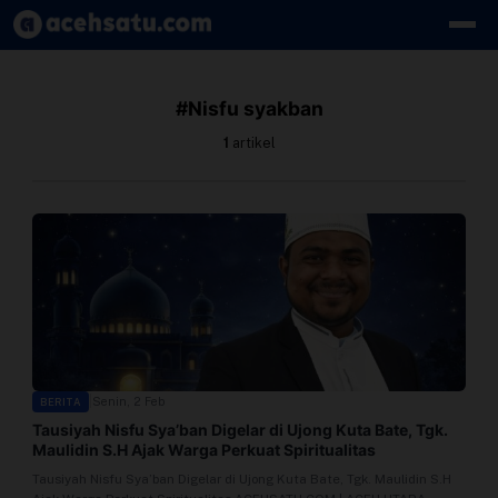
Skip to content
Edit Berita
#Nisfu syakban
Kebijakan Cookie
1
artikel
Kebijakan Cookies
Kebijakan Privasi
Panduan
Pasang Iklan
|
Senin, 2 Feb
BERITA
Pedoman Media Siber
Tausiyah Nisfu Sya’ban Digelar di Ujong Kuta Bate, Tgk.
Maulidin S.H Ajak Warga Perkuat Spiritualitas
Perusahaan
Tausiyah Nisfu Sya’ban Digelar di Ujong Kuta Bate, Tgk. Maulidin S.H