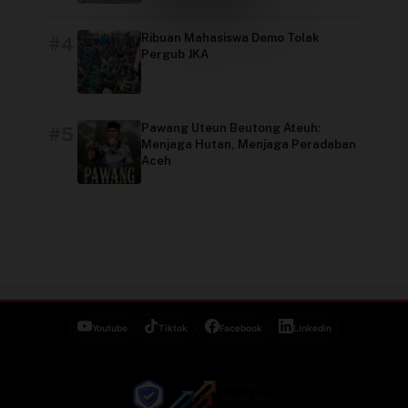
Video
Ribuan Mahasiswa Demo Tolak
#4
Pergub JKA
Pawang Uteun Beutong Ateuh:
#5
Menjaga Hutan, Menjaga Peradaban
Aceh
Youtube
Tiktok
Facebook
Linkedin