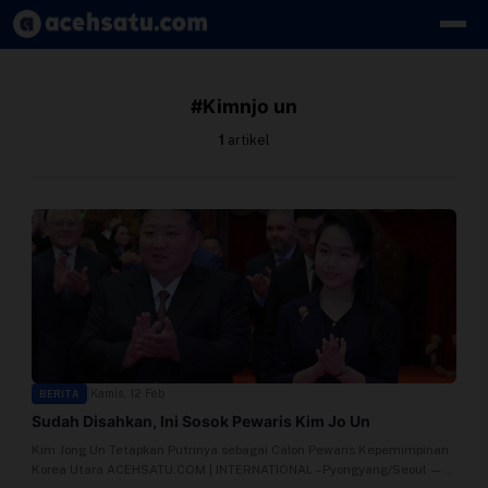
Skip to content
Edit Berita
#Kimnjo un
Kebijakan Cookie
1
artikel
Kebijakan Cookies
Kebijakan Privasi
Panduan
Pasang Iklan
|
Kamis, 12 Feb
BERITA
Pedoman Media Siber
Sudah Disahkan, Ini Sosok Pewaris Kim Jo Un
Kim Jong Un Tetapkan Putrinya sebagai Calon Pewaris Kepemimpinan
Perusahaan
Korea Utara ACEHSATU.COM | INTERNATIONAL – Pyongyang/Seoul —