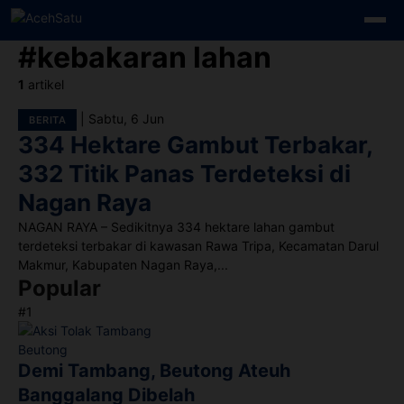
Skip to content
#kebakaran lahan
1
artikel
|
Sabtu, 6 Jun
BERITA
334 Hektare Gambut Terbakar,
332 Titik Panas Terdeteksi di
Nagan Raya
NAGAN RAYA – Sedikitnya 334 hektare lahan gambut
terdeteksi terbakar di kawasan Rawa Tripa, Kecamatan Darul
Makmur, Kabupaten Nagan Raya,...
Popular
#1
Demi Tambang, Beutong Ateuh
Banggalang Dibelah