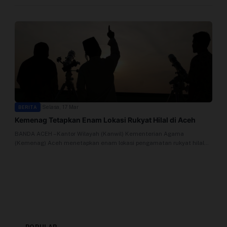
Profil
Sistem Redaksi
Sistem Redaksi
Statistik
Surat Masuk
|
Selasa, 17 Mar
BERITA
Kemenag Tetapkan Enam Lokasi Rukyat Hilal di Aceh
Baca Surat
BANDA ACEH – Kantor Wilayah (Kanwil) Kementerian Agama
(Kemenag) Aceh menetapkan enam lokasi pengamatan rukyat hilal
penentu 1 Syawal 1447...
Tambah Kontributor
Terbitkan Berita
Trustworthy