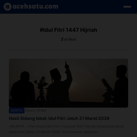
Skip to content
Edit Berita
#Idul Fitri 1447 Hijriah
Kebijakan Cookie
2
artikel
Kebijakan Cookies
Kebijakan Privasi
Panduan
Pasang Iklan
|
Kamis, 19 Mar
BERITA
Pedoman Media Siber
Hasil Sidang Isbat: Idul Fitri Jatuh 21 Maret 2026
JAKARTA — Hari Raya Idul Fitri 1 Syawal 1447 Hijriah berpotensi jatuh
Perusahaan
pada hari Sabtu 21 Maret 2026, berdasarkan paparan...