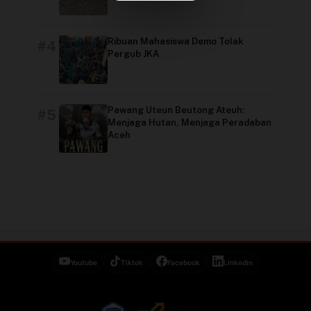
Video
Ribuan Mahasiswa Demo Tolak
#4
Pergub JKA
Pawang Uteun Beutong Ateuh:
#5
Menjaga Hutan, Menjaga Peradaban
Aceh
Youtube
Tiktok
Facebook
Linkedin