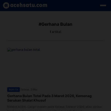
Skip to content
Edit Berita
#Gerhana Bulan
Kebijakan Cookie
1
artikel
Kebijakan Cookies
Kebijakan Privasi
Panduan
Pasang Iklan
|
Selasa, 3 Mar
BERITA
Pedoman Media Siber
Gerhana Bulan Total Pada 3 Maret 2026, Kemenag
Serukan Shalat Khusuf
Perusahaan
BANDA ACEH – Langit malam pada Selasa, 3 Maret 2026, akan dihiasi