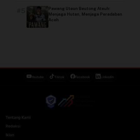
Pawang Uteun Beutong Ateuh:
#5
Menjaga Hutan, Menjaga Peradaban
Aceh
Youtube
Tiktok
Facebook
Linkedin
Tentang Kami
Redaksi
Iklan