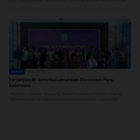
(AJI) menyampaikan kekhawatiran terhadap dampak Agreement on
Profil
Reciprocal Trade (ART) yang disepakati...
Sistem Redaksi
Sistem Redaksi
Statistik
Surat Masuk
|
Rabu, 25 Feb
BERITA
Perjanjian RI-Amerika Lemahkan Ekosistem Pers
Baca Surat
Indonesia
JAKARTA — Komite Tanggung Jawab Perusahaan Platform Digital
Tambah Kontributor
untuk Mendukung Jurnalisme Berkualitas (KTP2JB) memprotes
ketentuan yang melemahkan pers pada kesepakatan...
Terbitkan Berita
Trustworthy