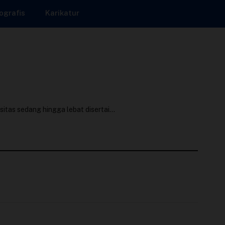
ografis
Karikatur
as sedang hingga lebat disertai...