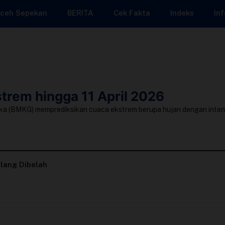
ceh Sepekan
BERITA
Cek Fakta
Indeks
Inf
trem hingga 11 April 2026
a (BMKG) memprediksikan cuaca ekstrem berupa hujan dengan intensit
lang Dibelah