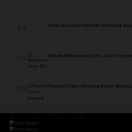
Perusahaan
Profil
Pidie Jaya Aceh Kembali Diterjang Ban
#3
Sistem Redaksi
Ribuan Mahasiswa Demo Tolak Pergub
#4
Sistem Redaksi
Statistik
Pawang Uteun Beutong Ateuh: Menjag
#5
Surat Masuk
Baca Surat
Youtube
Tiktok
Facebook
Linkedin
Tambah Kontributor