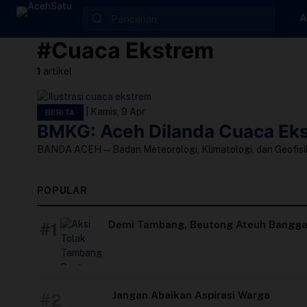
Skip to content
A
#Cuaca Ekstrem
Edit Berita
1
artikel
Kebijakan Cookie
|
Kamis, 9 Apr
BERITA
BMKG: Aceh Dilanda Cuaca Eks
Kebijakan Cookies
BANDA ACEH — Badan Meteorologi, Klimatologi, dan Geofisik
Kebijakan Privasi
POPULAR
Panduan
Demi Tambang, Beutong Ateuh Bangga
#1
Pasang Iklan
Pedoman Media Siber
Jangan Abaikan Aspirasi Warga
#2